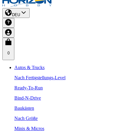
DEU
0
Autos & Trucks
Nach Fertigstellungs-Level
Ready-To-Run
Bind-N-Drive
Baukästen
Nach Größe
Minis & Micros