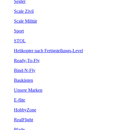
Segler
Scale Zivil
Scale Militär
Sport
STOL
Helikopter nach Fertigstellungs-Level
Ready-To-Fly
Bind-N-Fly
Baukästen
Unsere Marken
E-flite
HobbyZone
RealFlight
Blade