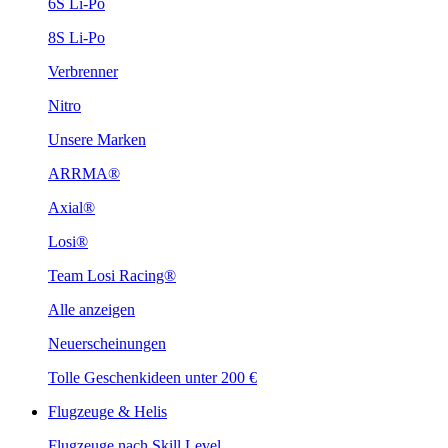
6S Li-Po
8S Li-Po
Verbrenner
Nitro
Unsere Marken
ARRMA®
Axial®
Losi®
Team Losi Racing®
Alle anzeigen
Neuerscheinungen
Tolle Geschenkideen unter 200 €
Flugzeuge & Helis
Flugzeuge nach Skill Level