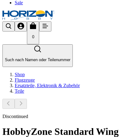
Sale
0
Such nach Namen oder Teilenummer
Shop
Flugzeuge
Ersatzteile, Elektronik & Zubehör
Teile
Discontinued
HobbyZone Standard Wing