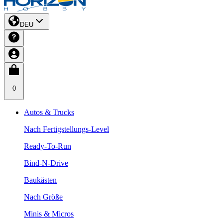
DEU
0
Autos & Trucks
Nach Fertigstellungs-Level
Ready-To-Run
Bind-N-Drive
Baukästen
Nach Größe
Minis & Micros