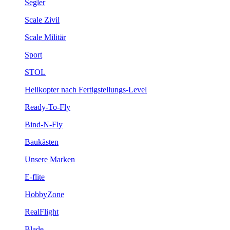
Segler
Scale Zivil
Scale Militär
Sport
STOL
Helikopter nach Fertigstellungs-Level
Ready-To-Fly
Bind-N-Fly
Baukästen
Unsere Marken
E-flite
HobbyZone
RealFlight
Blade