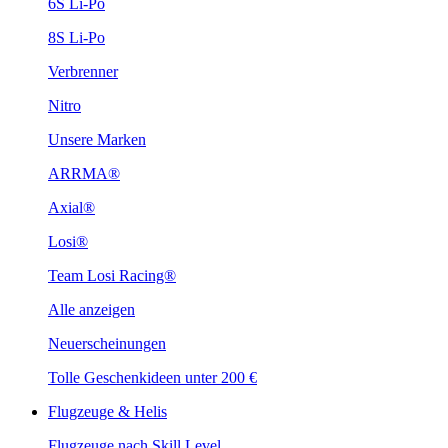
6S Li-Po
8S Li-Po
Verbrenner
Nitro
Unsere Marken
ARRMA®
Axial®
Losi®
Team Losi Racing®
Alle anzeigen
Neuerscheinungen
Tolle Geschenkideen unter 200 €
Flugzeuge & Helis
Flugzeuge nach Skill Level