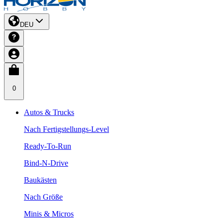
DEU
0
Autos & Trucks
Nach Fertigstellungs-Level
Ready-To-Run
Bind-N-Drive
Baukästen
Nach Größe
Minis & Micros