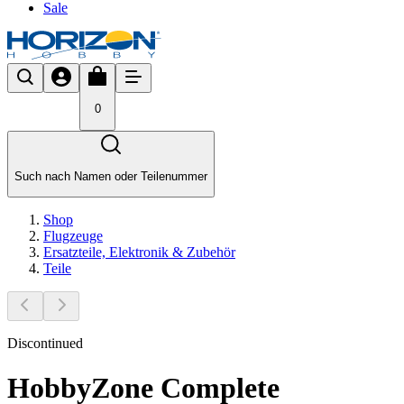
Sale
0
Such nach Namen oder Teilenummer
Shop
Flugzeuge
Ersatzteile, Elektronik & Zubehör
Teile
Discontinued
HobbyZone Complete