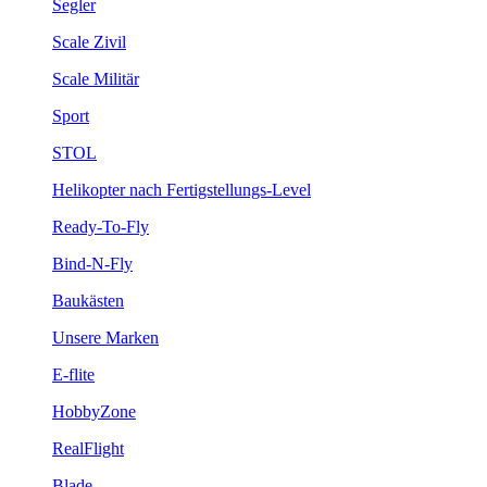
Segler
Scale Zivil
Scale Militär
Sport
STOL
Helikopter nach Fertigstellungs-Level
Ready-To-Fly
Bind-N-Fly
Baukästen
Unsere Marken
E-flite
HobbyZone
RealFlight
Blade