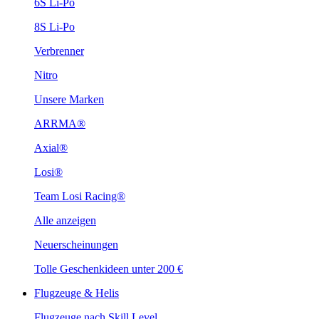
6S Li-Po
8S Li-Po
Verbrenner
Nitro
Unsere Marken
ARRMA®
Axial®
Losi®
Team Losi Racing®
Alle anzeigen
Neuerscheinungen
Tolle Geschenkideen unter 200 €
Flugzeuge & Helis
Flugzeuge nach Skill Level