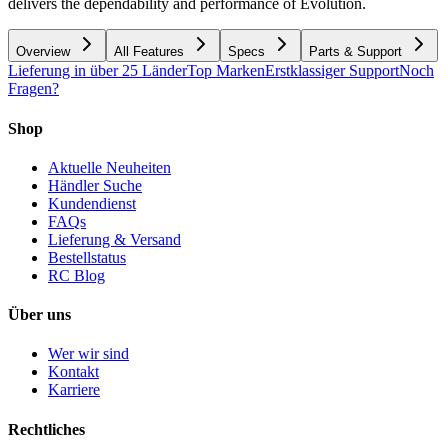
delivers the dependability and performance of Evolution.
Overview
All Features
Specs
Parts & Support
Lieferung in über 25 Länder
Top Marken
Erstklassiger Support
Noch
Fragen?
Shop
Aktuelle Neuheiten
Händler Suche
Kundendienst
FAQs
Lieferung & Versand
Bestellstatus
RC Blog
Über uns
Wer wir sind
Kontakt
Karriere
Rechtliches