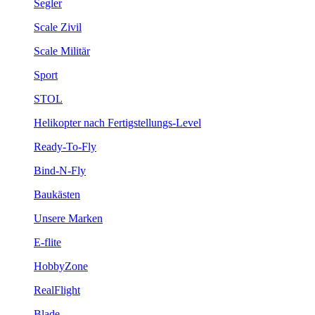
Segler
Scale Zivil
Scale Militär
Sport
STOL
Helikopter nach Fertigstellungs-Level
Ready-To-Fly
Bind-N-Fly
Baukästen
Unsere Marken
E-flite
HobbyZone
RealFlight
Blade