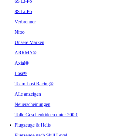
6S Li-Po
8S Li-Po
Verbrenner
Nitro
Unsere Marken
ARRMA®
Axial®
Losi®
Team Losi Racing®
Alle anzeigen
Neuerscheinungen
Tolle Geschenkideen unter 200 €
Flugzeuge & Helis
Flugzeuge nach Skill Level