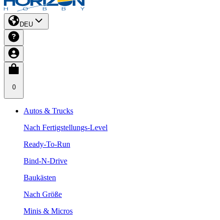
DEU
0
Autos & Trucks
Nach Fertigstellungs-Level
Ready-To-Run
Bind-N-Drive
Baukästen
Nach Größe
Minis & Micros