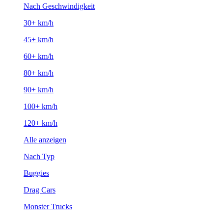
Nach Geschwindigkeit
30+ km/h
45+ km/h
60+ km/h
80+ km/h
90+ km/h
100+ km/h
120+ km/h
Alle anzeigen
Nach Typ
Buggies
Drag Cars
Monster Trucks