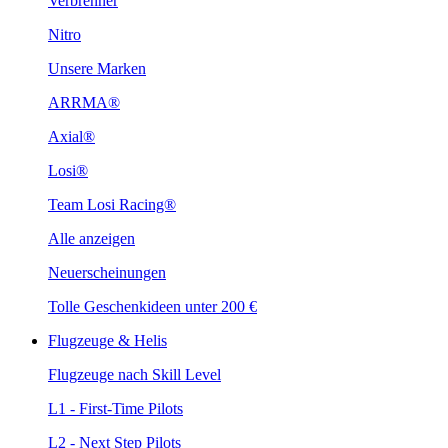
Verbrenner
Nitro
Unsere Marken
ARRMA®
Axial®
Losi®
Team Losi Racing®
Alle anzeigen
Neuerscheinungen
Tolle Geschenkideen unter 200 €
Flugzeuge & Helis
Flugzeuge nach Skill Level
L1 - First-Time Pilots
L2 - Next Step Pilots