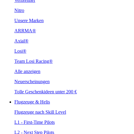
Verbrenner
Nitro
Unsere Marken
ARRMA®
Axial®
Losi®
Team Losi Racing®
Alle anzeigen
Neuerscheinungen
Tolle Geschenkideen unter 200 €
Flugzeuge & Helis
Flugzeuge nach Skill Level
L1 - First-Time Pilots
L2 - Next Step Pilots