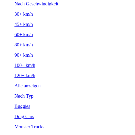
Nach Geschwindigkeit
30+ km/h
45+ km/h
60+ km/h
80+ km/h
90+ km/h
100+ km/h
120+ km/h
Alle anzeigen
Nach Typ
Buggies
Drag Cars
Monster Trucks