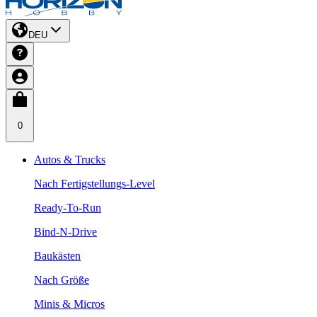
DEU
0
Autos & Trucks
Nach Fertigstellungs-Level
Ready-To-Run
Bind-N-Drive
Baukästen
Nach Größe
Minis & Micros