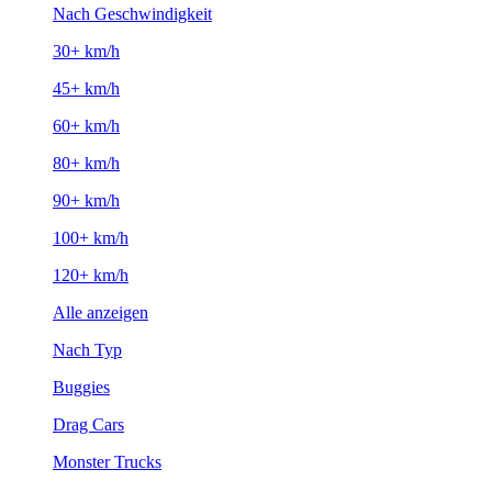
Nach Geschwindigkeit
30+ km/h
45+ km/h
60+ km/h
80+ km/h
90+ km/h
100+ km/h
120+ km/h
Alle anzeigen
Nach Typ
Buggies
Drag Cars
Monster Trucks