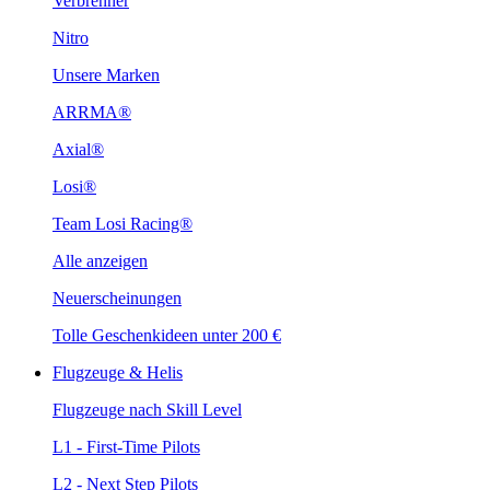
Verbrenner
Nitro
Unsere Marken
ARRMA®
Axial®
Losi®
Team Losi Racing®
Alle anzeigen
Neuerscheinungen
Tolle Geschenkideen unter 200 €
Flugzeuge & Helis
Flugzeuge nach Skill Level
L1 - First-Time Pilots
L2 - Next Step Pilots