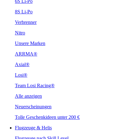
6S Li-Po
8S Li-Po
Verbrenner
Nitro
Unsere Marken
ARRMA®
Axial®
Losi®
Team Losi Racing®
Alle anzeigen
Neuerscheinungen
Tolle Geschenkideen unter 200 €
Flugzeuge & Helis
Flugzeuge nach Skill Level