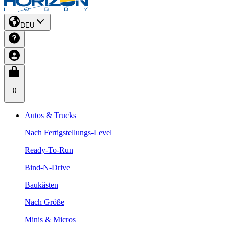
DEU
0
Autos & Trucks
Nach Fertigstellungs-Level
Ready-To-Run
Bind-N-Drive
Baukästen
Nach Größe
Minis & Micros