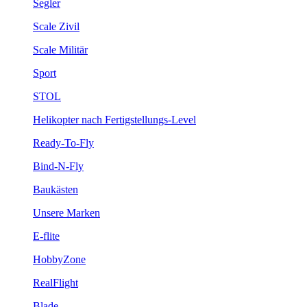
Segler
Scale Zivil
Scale Militär
Sport
STOL
Helikopter nach Fertigstellungs-Level
Ready-To-Fly
Bind-N-Fly
Baukästen
Unsere Marken
E-flite
HobbyZone
RealFlight
Blade