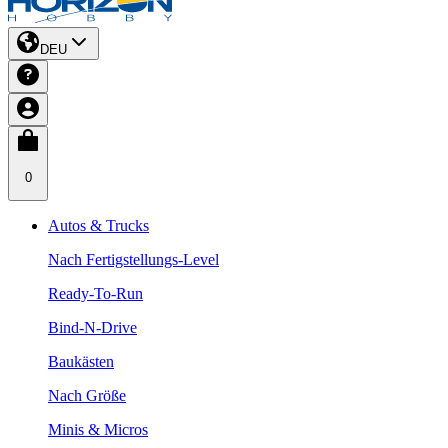
DEU
0
Autos & Trucks
Nach Fertigstellungs-Level
Ready-To-Run
Bind-N-Drive
Baukästen
Nach Größe
Minis & Micros