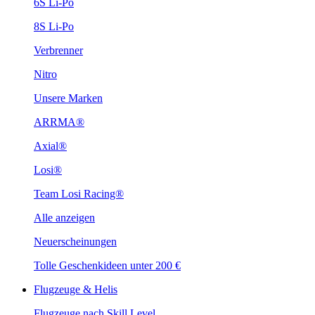
6S Li-Po
8S Li-Po
Verbrenner
Nitro
Unsere Marken
ARRMA®
Axial®
Losi®
Team Losi Racing®
Alle anzeigen
Neuerscheinungen
Tolle Geschenkideen unter 200 €
Flugzeuge & Helis
Flugzeuge nach Skill Level