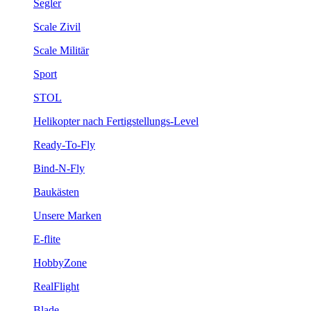
Segler
Scale Zivil
Scale Militär
Sport
STOL
Helikopter nach Fertigstellungs-Level
Ready-To-Fly
Bind-N-Fly
Baukästen
Unsere Marken
E-flite
HobbyZone
RealFlight
Blade