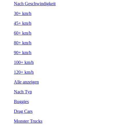
Nach Geschwindigkeit
30+ km/h
45+ km/h
60+ km/h
80+ km/h
90+ km/h
100+ km/h
120+ km/h
Alle anzeigen
Nach Typ
Buggies
Drag Cars
Monster Trucks