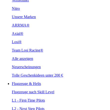
Verbrenner
Nitro
Unsere Marken
ARRMA®
Axial®
Losi®
Team Losi Racing®
Alle anzeigen
Neuerscheinungen
Tolle Geschenkideen unter 200 €
Flugzeuge & Helis
Flugzeuge nach Skill Level
L1 - First-Time Pilots
L2 - Next Step Pilots