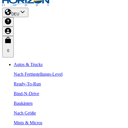
DEU
0
Autos & Trucks
Nach Fertigstellungs-Level
Ready-To-Run
Bind-N-Drive
Baukästen
Nach Größe
Minis & Micros