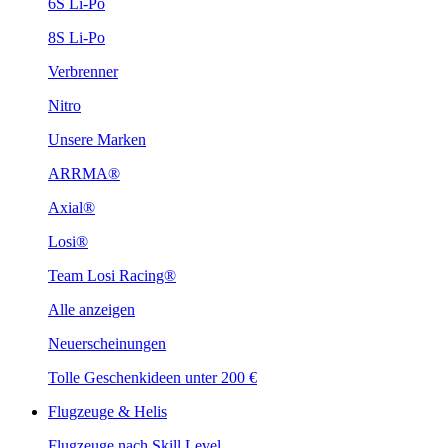
6S Li-Po
8S Li-Po
Verbrenner
Nitro
Unsere Marken
ARRMA®
Axial®
Losi®
Team Losi Racing®
Alle anzeigen
Neuerscheinungen
Tolle Geschenkideen unter 200 €
Flugzeuge & Helis
Flugzeuge nach Skill Level