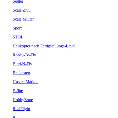
Segler
Scale Zivil
Scale Militär
Sport
STOL
Helikopter nach Fertigstellungs-Level
Ready-To-Fly
Bind-N-Fly
Baukästen
Unsere Marken
E-flite
HobbyZone
RealFlight
Blade