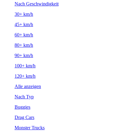
Nach Geschwindigkeit
30+ km/h
45+ km/h
60+ km/h
80+ km/h
90+ km/h
100+ km/h
120+ km/h
Alle anzeigen
Nach Typ
Buggies
Drag Cars
Monster Trucks