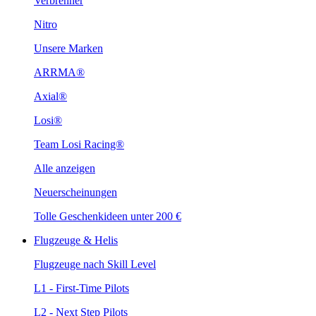
Verbrenner
Nitro
Unsere Marken
ARRMA®
Axial®
Losi®
Team Losi Racing®
Alle anzeigen
Neuerscheinungen
Tolle Geschenkideen unter 200 €
Flugzeuge & Helis
Flugzeuge nach Skill Level
L1 - First-Time Pilots
L2 - Next Step Pilots