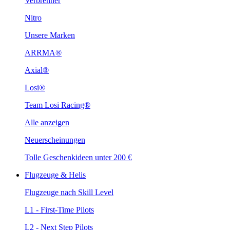
Verbrenner
Nitro
Unsere Marken
ARRMA®
Axial®
Losi®
Team Losi Racing®
Alle anzeigen
Neuerscheinungen
Tolle Geschenkideen unter 200 €
Flugzeuge & Helis
Flugzeuge nach Skill Level
L1 - First-Time Pilots
L2 - Next Step Pilots