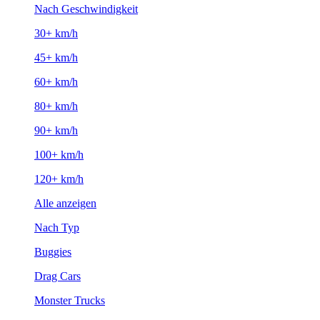
Nach Geschwindigkeit
30+ km/h
45+ km/h
60+ km/h
80+ km/h
90+ km/h
100+ km/h
120+ km/h
Alle anzeigen
Nach Typ
Buggies
Drag Cars
Monster Trucks