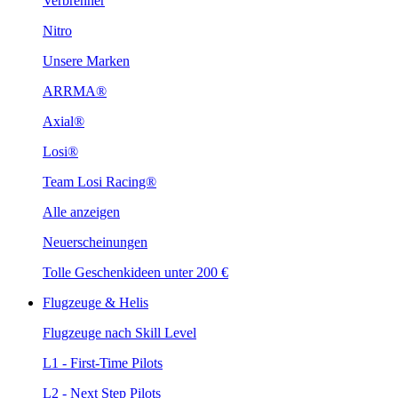
Verbrenner
Nitro
Unsere Marken
ARRMA®
Axial®
Losi®
Team Losi Racing®
Alle anzeigen
Neuerscheinungen
Tolle Geschenkideen unter 200 €
Flugzeuge & Helis
Flugzeuge nach Skill Level
L1 - First-Time Pilots
L2 - Next Step Pilots