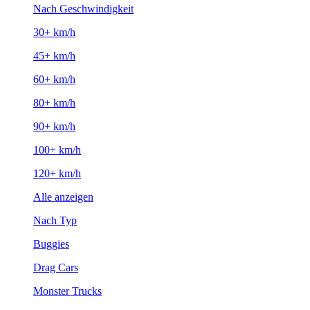
Nach Geschwindigkeit
30+ km/h
45+ km/h
60+ km/h
80+ km/h
90+ km/h
100+ km/h
120+ km/h
Alle anzeigen
Nach Typ
Buggies
Drag Cars
Monster Trucks