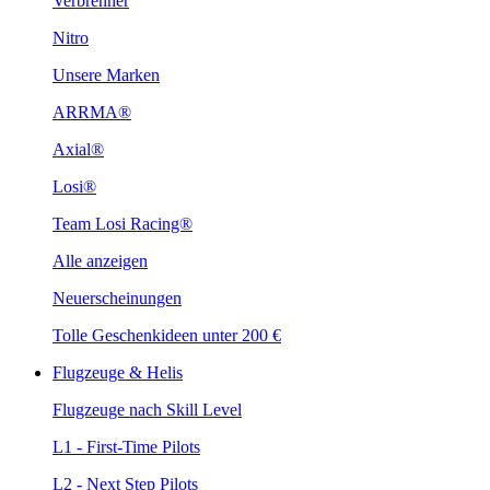
Verbrenner
Nitro
Unsere Marken
ARRMA®
Axial®
Losi®
Team Losi Racing®
Alle anzeigen
Neuerscheinungen
Tolle Geschenkideen unter 200 €
Flugzeuge & Helis
Flugzeuge nach Skill Level
L1 - First-Time Pilots
L2 - Next Step Pilots