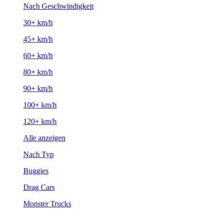
Nach Geschwindigkeit
30+ km/h
45+ km/h
60+ km/h
80+ km/h
90+ km/h
100+ km/h
120+ km/h
Alle anzeigen
Nach Typ
Buggies
Drag Cars
Monster Trucks