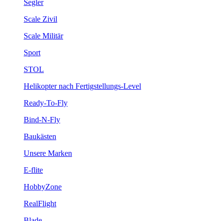
Segler
Scale Zivil
Scale Militär
Sport
STOL
Helikopter nach Fertigstellungs-Level
Ready-To-Fly
Bind-N-Fly
Baukästen
Unsere Marken
E-flite
HobbyZone
RealFlight
Blade