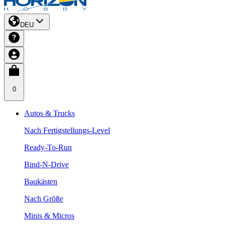
DEU
0
Autos & Trucks
Nach Fertigstellungs-Level
Ready-To-Run
Bind-N-Drive
Baukästen
Nach Größe
Minis & Micros