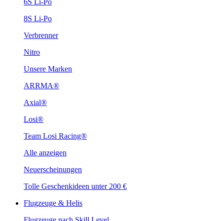
6S Li-Po
8S Li-Po
Verbrenner
Nitro
Unsere Marken
ARRMA®
Axial®
Losi®
Team Losi Racing®
Alle anzeigen
Neuerscheinungen
Tolle Geschenkideen unter 200 €
Flugzeuge & Helis
Flugzeuge nach Skill Level