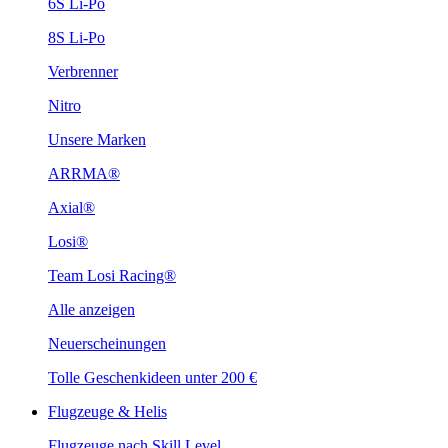
6S Li-Po
8S Li-Po
Verbrenner
Nitro
Unsere Marken
ARRMA®
Axial®
Losi®
Team Losi Racing®
Alle anzeigen
Neuerscheinungen
Tolle Geschenkideen unter 200 €
Flugzeuge & Helis
Flugzeuge nach Skill Level