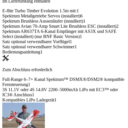
Im Lieferumfang enthalten
E-flite Turbo Timber Evolution 1.5m mit:
1
Spektrum Metallgetriebe Servos (installiert)
6
Spektrum Brushless Aussenläufer (installiert)
1
Spektrum Avian 70-Amp Smart Lite Brushless ESC (installiert)
2
Spektrum AR637TA 6-Kanal Empfänger mit AS3X und SAFE
Select (installiert) (nur BNF Basic Version)
1
Satz optional verwendbarer Vorflügel
1
Satz optional verwendbarer Schwimmer
1
Bedienungsanleitung
1
Zum Abschluss erforderlich
Full-Range 6–7+ Kanal Spektrum™ DSMX®/DSM2® kompatible
Fernsteuerung
1
3S 11.1V oder 4S 14.8V 2200–5000mAh LiPo mit EC3™ oder
IC3® Anschluss
1
Kompatibles LiPo Ladegerät
1