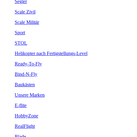
Segler
Scale Zivil
Scale Militär
Sport
STOL
Helikopter nach Fertigstellungs-Level
Ready-To-Fly
Bind-N-Fly
Baukästen
Unsere Marken
E-flite
HobbyZone
RealFlight
Blade