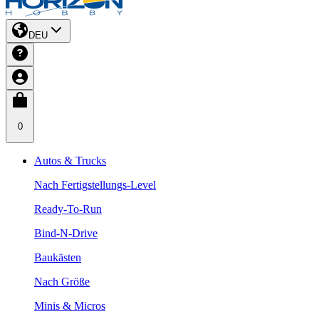
DEU
0
Autos & Trucks
Nach Fertigstellungs-Level
Ready-To-Run
Bind-N-Drive
Baukästen
Nach Größe
Minis & Micros