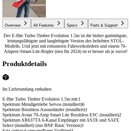
Overview
All Features
Specs
Parts & Support
Der E-flite Turbo Timber Evolution 1.5m ist die bisher gutmütigste,
leistungsfähigste und langlebigste Version des beliebten STOL-
Modells. Und jetzt mit robusteren Fahrwerksfedern und einem 70-
Ampere-Smart-Lite-Regler (neu für 2024) ist er besser als je zuvor!
Produktdetails
Im Lieferumfang enthalten
E-flite Turbo Timber Evolution 1.5m mit:
1
Spektrum Metallgetriebe Servos (installiert)
6
Spektrum Brushless Aussenläufer (installiert)
1
Spektrum Avian 70-Amp Smart Lite Brushless ESC (installiert)
2
Spektrum AR637TA 6-Kanal Empfänger mit AS3X und SAFE
Select (installiert) (nur BNF Basic Version)
1
Satz optional verwendbarer Vorflügel
1