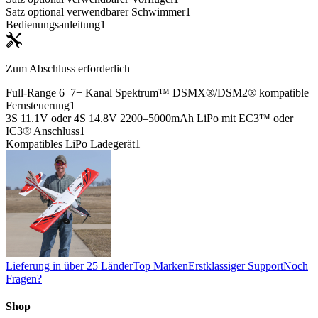
Satz optional verwendbarer Schwimmer
1
Bedienungsanleitung
1
Zum Abschluss erforderlich
Full-Range 6–7+ Kanal Spektrum™ DSMX®/DSM2® kompatible
Fernsteuerung
1
3S 11.1V oder 4S 14.8V 2200–5000mAh LiPo mit EC3™ oder
IC3® Anschluss
1
Kompatibles LiPo Ladegerät
1
Lieferung in über 25 Länder
Top Marken
Erstklassiger Support
Noch
Fragen?
Shop