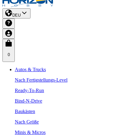
DEU
0
Autos & Trucks
Nach Fertigstellungs-Level
Ready-To-Run
Bind-N-Drive
Baukästen
Nach Größe
Minis & Micros