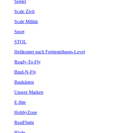
Segler
Scale Zivil
Scale Militär
Sport
STOL
Helikopter nach Fertigstellungs-Level
Ready-To-Fly
Bind-N-Fly
Baukästen
Unsere Marken
E-flite
HobbyZone
RealFlight
Blade