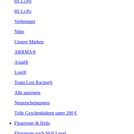
6S Li-Po
8S Li-Po
Verbrenner
Nitro
Unsere Marken
ARRMA®
Axial®
Losi®
Team Losi Racing®
Alle anzeigen
Neuerscheinungen
Tolle Geschenkideen unter 200 €
Flugzeuge & Helis
Flugzeuge nach Skill Level