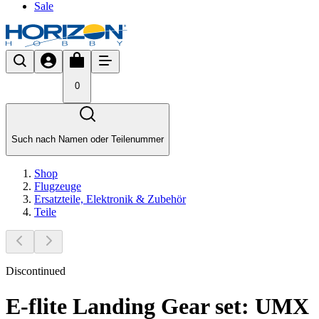
Sale
0
Such nach Namen oder Teilenummer
Shop
Flugzeuge
Ersatzteile, Elektronik & Zubehör
Teile
Discontinued
E-flite Landing Gear set: UMX