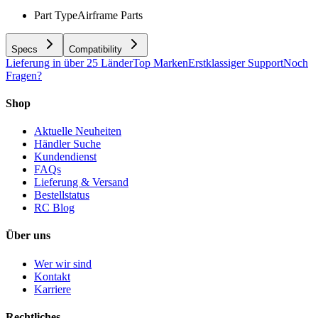
Part Type
Airframe Parts
Specs
Compatibility
Lieferung in über 25 Länder
Top Marken
Erstklassiger Support
Noch
Fragen?
Shop
Aktuelle Neuheiten
Händler Suche
Kundendienst
FAQs
Lieferung & Versand
Bestellstatus
RC Blog
Über uns
Wer wir sind
Kontakt
Karriere
Rechtliches