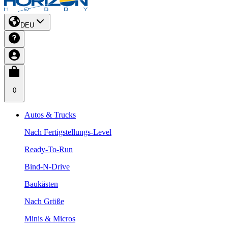
DEU
0
Autos & Trucks
Nach Fertigstellungs-Level
Ready-To-Run
Bind-N-Drive
Baukästen
Nach Größe
Minis & Micros