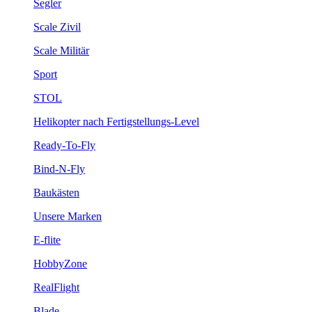
Segler
Scale Zivil
Scale Militär
Sport
STOL
Helikopter nach Fertigstellungs-Level
Ready-To-Fly
Bind-N-Fly
Baukästen
Unsere Marken
E-flite
HobbyZone
RealFlight
Blade