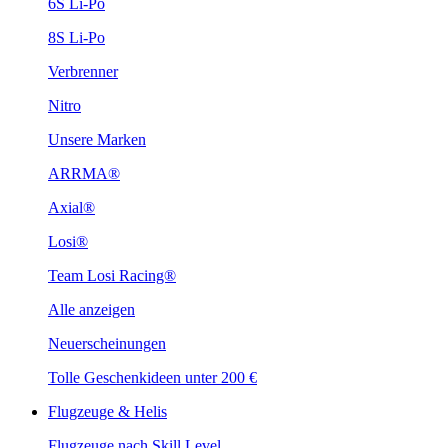
6S Li-Po
8S Li-Po
Verbrenner
Nitro
Unsere Marken
ARRMA®
Axial®
Losi®
Team Losi Racing®
Alle anzeigen
Neuerscheinungen
Tolle Geschenkideen unter 200 €
Flugzeuge & Helis
Flugzeuge nach Skill Level