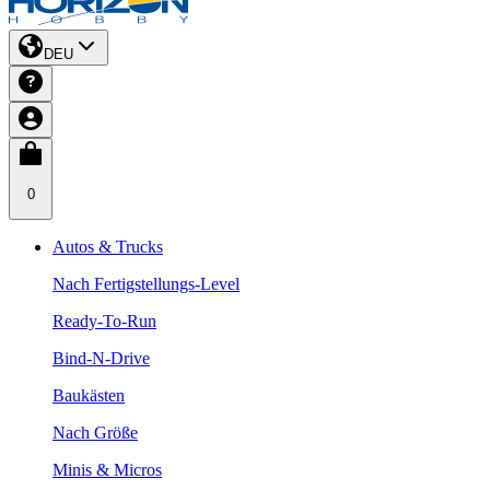
DEU
0
Autos & Trucks
Nach Fertigstellungs-Level
Ready-To-Run
Bind-N-Drive
Baukästen
Nach Größe
Minis & Micros