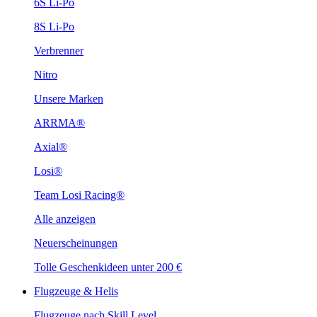
6S Li-Po
8S Li-Po
Verbrenner
Nitro
Unsere Marken
ARRMA®
Axial®
Losi®
Team Losi Racing®
Alle anzeigen
Neuerscheinungen
Tolle Geschenkideen unter 200 €
Flugzeuge & Helis
Flugzeuge nach Skill Level