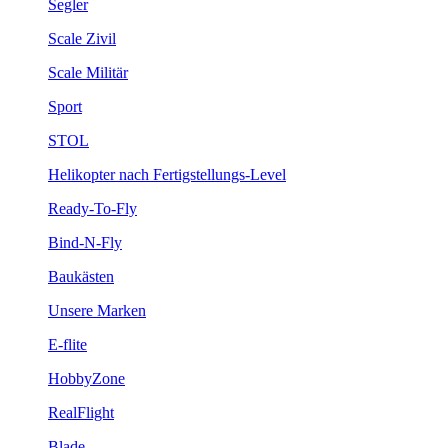
Segler
Scale Zivil
Scale Militär
Sport
STOL
Helikopter nach Fertigstellungs-Level
Ready-To-Fly
Bind-N-Fly
Baukästen
Unsere Marken
E-flite
HobbyZone
RealFlight
Blade