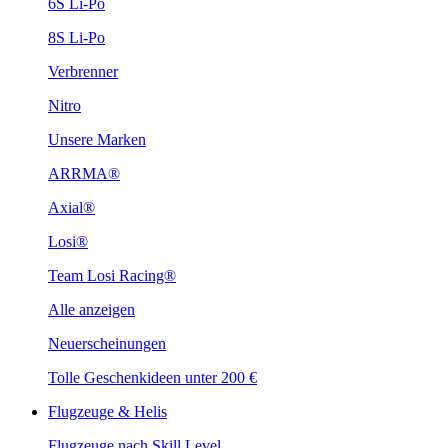
6S Li-Po
8S Li-Po
Verbrenner
Nitro
Unsere Marken
ARRMA®
Axial®
Losi®
Team Losi Racing®
Alle anzeigen
Neuerscheinungen
Tolle Geschenkideen unter 200 €
Flugzeuge & Helis
Flugzeuge nach Skill Level