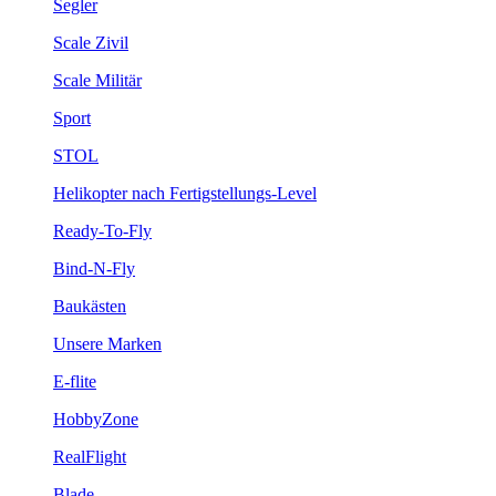
Segler
Scale Zivil
Scale Militär
Sport
STOL
Helikopter nach Fertigstellungs-Level
Ready-To-Fly
Bind-N-Fly
Baukästen
Unsere Marken
E-flite
HobbyZone
RealFlight
Blade