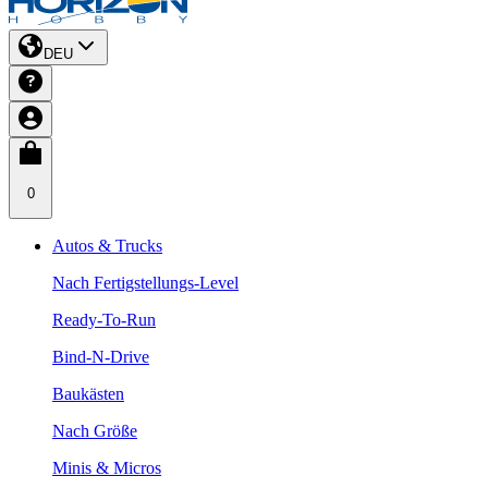
DEU
0
Autos & Trucks
Nach Fertigstellungs-Level
Ready-To-Run
Bind-N-Drive
Baukästen
Nach Größe
Minis & Micros