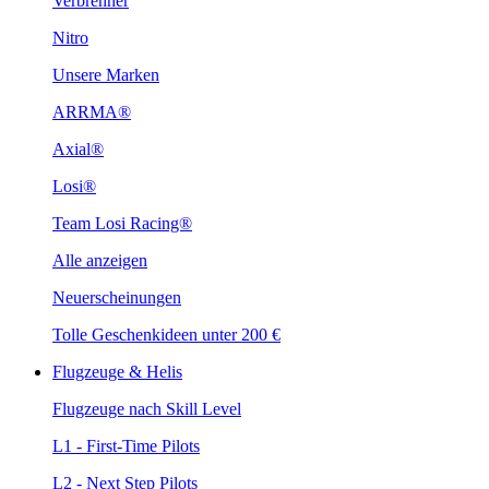
Verbrenner
Nitro
Unsere Marken
ARRMA®
Axial®
Losi®
Team Losi Racing®
Alle anzeigen
Neuerscheinungen
Tolle Geschenkideen unter 200 €
Flugzeuge & Helis
Flugzeuge nach Skill Level
L1 - First-Time Pilots
L2 - Next Step Pilots