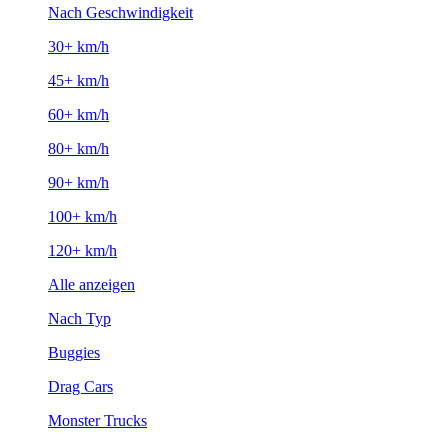
Nach Geschwindigkeit
30+ km/h
45+ km/h
60+ km/h
80+ km/h
90+ km/h
100+ km/h
120+ km/h
Alle anzeigen
Nach Typ
Buggies
Drag Cars
Monster Trucks