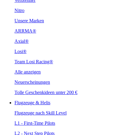
Verbrenner
Nitro
Unsere Marken
ARRMA®
Axial®
Losi®
Team Losi Racing®
Alle anzeigen
Neuerscheinungen
Tolle Geschenkideen unter 200 €
Flugzeuge & Helis
Flugzeuge nach Skill Level
L1 - First-Time Pilots
L2 - Next Step Pilots