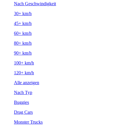
Nach Geschwindigkeit
30+ km/h
45+ km/h
60+ km/h
80+ km/h
90+ km/h
100+ km/h
120+ km/h
Alle anzeigen
Nach Typ
Buggies
Drag Cars
Monster Trucks