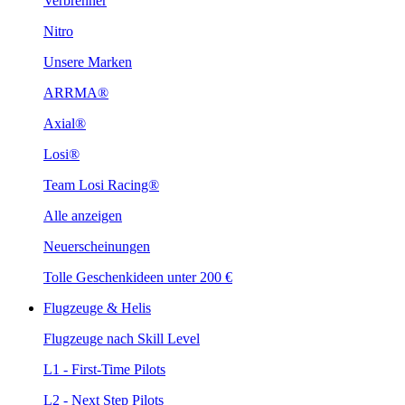
Verbrenner
Nitro
Unsere Marken
ARRMA®
Axial®
Losi®
Team Losi Racing®
Alle anzeigen
Neuerscheinungen
Tolle Geschenkideen unter 200 €
Flugzeuge & Helis
Flugzeuge nach Skill Level
L1 - First-Time Pilots
L2 - Next Step Pilots