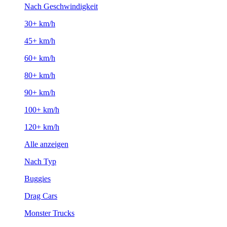
Nach Geschwindigkeit
30+ km/h
45+ km/h
60+ km/h
80+ km/h
90+ km/h
100+ km/h
120+ km/h
Alle anzeigen
Nach Typ
Buggies
Drag Cars
Monster Trucks