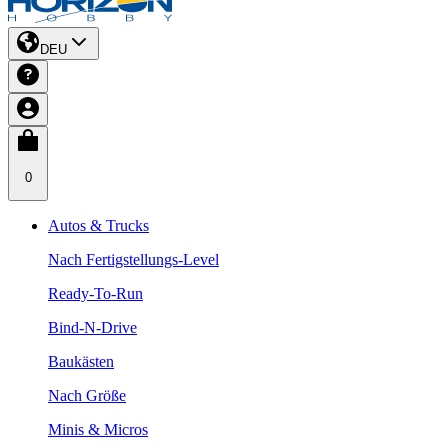
DEU
0
Autos & Trucks
Nach Fertigstellungs-Level
Ready-To-Run
Bind-N-Drive
Baukästen
Nach Größe
Minis & Micros