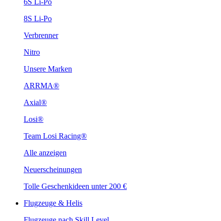
6S Li-Po
8S Li-Po
Verbrenner
Nitro
Unsere Marken
ARRMA®
Axial®
Losi®
Team Losi Racing®
Alle anzeigen
Neuerscheinungen
Tolle Geschenkideen unter 200 €
Flugzeuge & Helis
Flugzeuge nach Skill Level