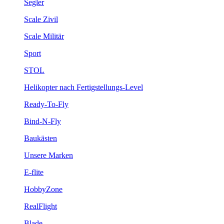
Segler
Scale Zivil
Scale Militär
Sport
STOL
Helikopter nach Fertigstellungs-Level
Ready-To-Fly
Bind-N-Fly
Baukästen
Unsere Marken
E-flite
HobbyZone
RealFlight
Blade