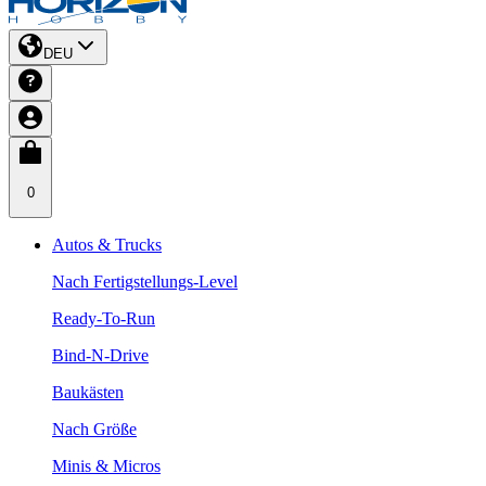
DEU
0
Autos & Trucks
Nach Fertigstellungs-Level
Ready-To-Run
Bind-N-Drive
Baukästen
Nach Größe
Minis & Micros