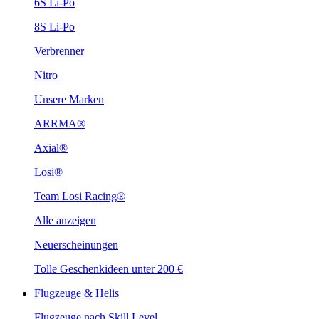
6S Li-Po
8S Li-Po
Verbrenner
Nitro
Unsere Marken
ARRMA®
Axial®
Losi®
Team Losi Racing®
Alle anzeigen
Neuerscheinungen
Tolle Geschenkideen unter 200 €
Flugzeuge & Helis
Flugzeuge nach Skill Level