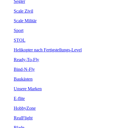
Segler
Scale Zivil
Scale Militär
Sport
STOL
Helikopter nach Fertigstellungs-Level
Ready-To-Fly
Bind-N-Fly
Baukästen
Unsere Marken
E-flite
HobbyZone
RealFlight
Blade