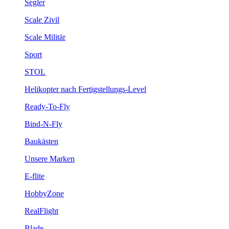
Segler
Scale Zivil
Scale Militär
Sport
STOL
Helikopter nach Fertigstellungs-Level
Ready-To-Fly
Bind-N-Fly
Baukästen
Unsere Marken
E-flite
HobbyZone
RealFlight
Blade