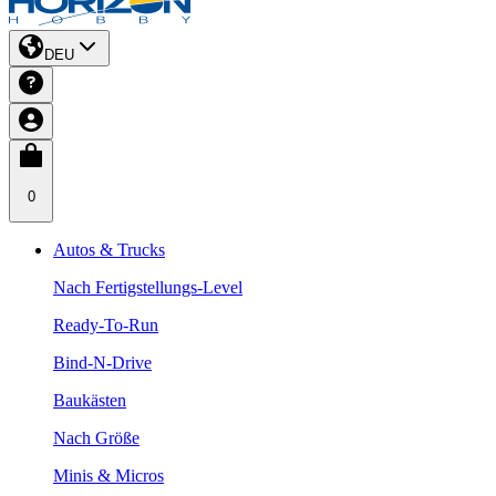
DEU
0
Autos & Trucks
Nach Fertigstellungs-Level
Ready-To-Run
Bind-N-Drive
Baukästen
Nach Größe
Minis & Micros