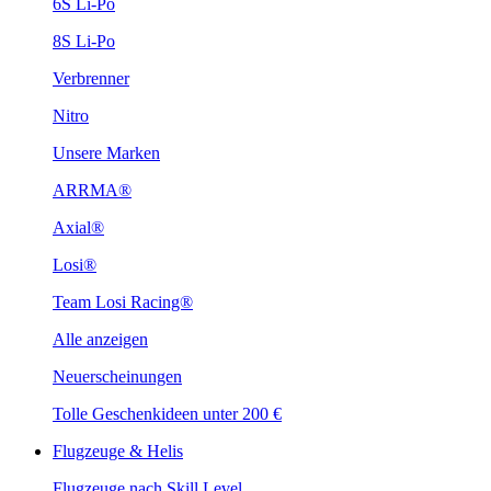
6S Li-Po
8S Li-Po
Verbrenner
Nitro
Unsere Marken
ARRMA®
Axial®
Losi®
Team Losi Racing®
Alle anzeigen
Neuerscheinungen
Tolle Geschenkideen unter 200 €
Flugzeuge & Helis
Flugzeuge nach Skill Level