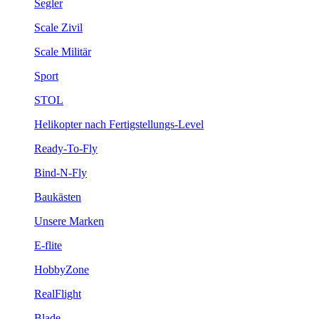
Segler
Scale Zivil
Scale Militär
Sport
STOL
Helikopter nach Fertigstellungs-Level
Ready-To-Fly
Bind-N-Fly
Baukästen
Unsere Marken
E-flite
HobbyZone
RealFlight
Blade