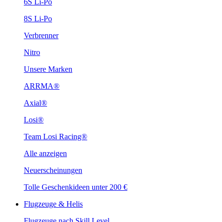
6S Li-Po
8S Li-Po
Verbrenner
Nitro
Unsere Marken
ARRMA®
Axial®
Losi®
Team Losi Racing®
Alle anzeigen
Neuerscheinungen
Tolle Geschenkideen unter 200 €
Flugzeuge & Helis
Flugzeuge nach Skill Level