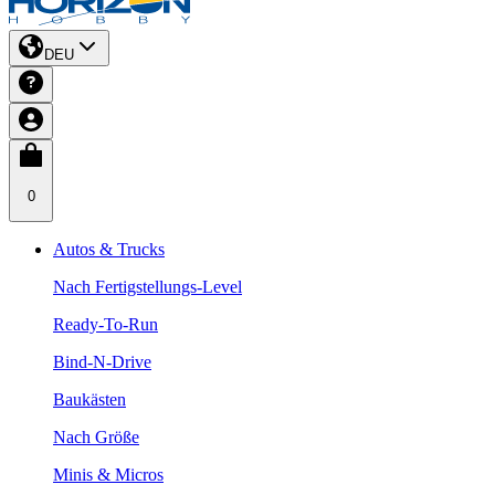
DEU
0
Autos & Trucks
Nach Fertigstellungs-Level
Ready-To-Run
Bind-N-Drive
Baukästen
Nach Größe
Minis & Micros