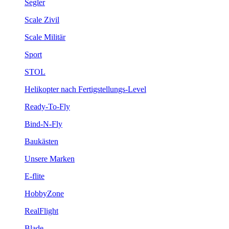
Segler
Scale Zivil
Scale Militär
Sport
STOL
Helikopter nach Fertigstellungs-Level
Ready-To-Fly
Bind-N-Fly
Baukästen
Unsere Marken
E-flite
HobbyZone
RealFlight
Blade