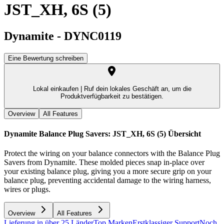
JST_XH, 6S (5)
Dynamite
-
DYNC0119
Eine Bewertung schreiben
Lokal einkaufen |
Ruf dein lokales Geschäft an, um die
Produktverfügbarkeit zu bestätigen.
Overview
All Features
Dynamite Balance Plug Savers: JST_XH, 6S (5)
Übersicht
Protect the wiring on your balance connectors with the Balance Plug
Savers from Dynamite. These molded pieces snap in-place over
your existing balance plug, giving you a more secure grip on your
balance plug, preventing accidental damage to the wiring harness,
wires or plugs.
Overview
All Features
Lieferung in über 25 Länder
Top Marken
Erstklassiger Support
Noch