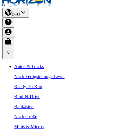
DEU
0
Autos & Trucks
Nach Fertigstellungs-Level
Ready-To-Run
Bind-N-Drive
Baukästen
Nach Größe
Minis & Micros