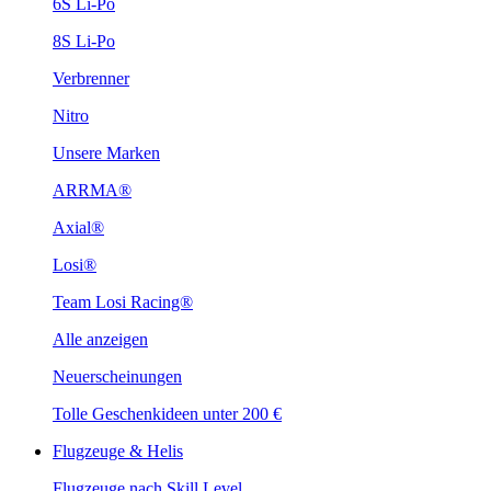
6S Li-Po
8S Li-Po
Verbrenner
Nitro
Unsere Marken
ARRMA®
Axial®
Losi®
Team Losi Racing®
Alle anzeigen
Neuerscheinungen
Tolle Geschenkideen unter 200 €
Flugzeuge & Helis
Flugzeuge nach Skill Level