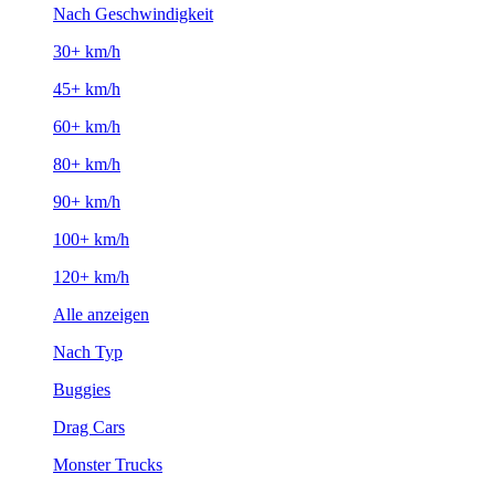
Nach Geschwindigkeit
30+ km/h
45+ km/h
60+ km/h
80+ km/h
90+ km/h
100+ km/h
120+ km/h
Alle anzeigen
Nach Typ
Buggies
Drag Cars
Monster Trucks