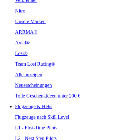
Verbrenner
Nitro
Unsere Marken
ARRMA®
Axial®
Losi®
Team Losi Racing®
Alle anzeigen
Neuerscheinungen
Tolle Geschenkideen unter 200 €
Flugzeuge & Helis
Flugzeuge nach Skill Level
L1 - First-Time Pilots
L2 - Next Step Pilots