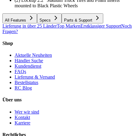
(2) Lockup 2.2" Stadium Truck Tires and Foam Inserts
mounted to Black Plastic Wheels
All Features
Specs
Parts & Support
Lieferung in über 25 Länder
Top Marken
Erstklassiger Support
Noch
Fragen?
Shop
Aktuelle Neuheiten
Händler Suche
Kundendienst
FAQs
Lieferung & Versand
Bestellstatus
RC Blog
Über uns
Wer wir sind
Kontakt
Karriere
Rechtliches