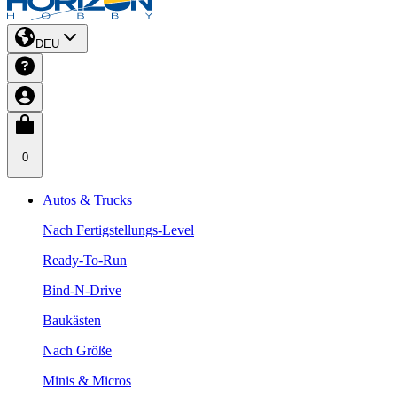
DEU
0
Autos & Trucks
Nach Fertigstellungs-Level
Ready-To-Run
Bind-N-Drive
Baukästen
Nach Größe
Minis & Micros