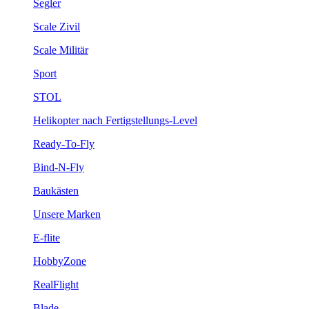
Segler
Scale Zivil
Scale Militär
Sport
STOL
Helikopter nach Fertigstellungs-Level
Ready-To-Fly
Bind-N-Fly
Baukästen
Unsere Marken
E-flite
HobbyZone
RealFlight
Blade