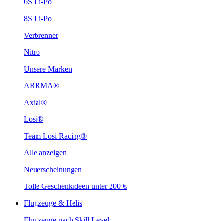
6S Li-Po
8S Li-Po
Verbrenner
Nitro
Unsere Marken
ARRMA®
Axial®
Losi®
Team Losi Racing®
Alle anzeigen
Neuerscheinungen
Tolle Geschenkideen unter 200 €
Flugzeuge & Helis
Flugzeuge nach Skill Level