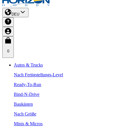
DEU
0
Autos & Trucks
Nach Fertigstellungs-Level
Ready-To-Run
Bind-N-Drive
Baukästen
Nach Größe
Minis & Micros