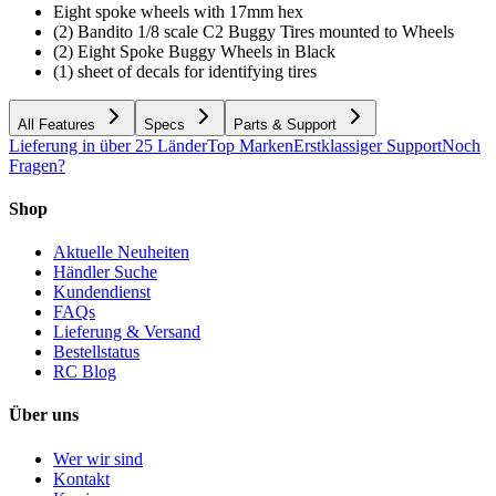
Eight spoke wheels with 17mm hex
(2) Bandito 1/8 scale C2 Buggy Tires mounted to Wheels
(2) Eight Spoke Buggy Wheels in Black
(1) sheet of decals for identifying tires
All Features
Specs
Parts & Support
Lieferung in über 25 Länder
Top Marken
Erstklassiger Support
Noch
Fragen?
Shop
Aktuelle Neuheiten
Händler Suche
Kundendienst
FAQs
Lieferung & Versand
Bestellstatus
RC Blog
Über uns
Wer wir sind
Kontakt