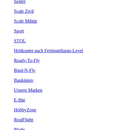
Segler
Scale Zivil
Scale Militär
Sport
STOL
Helikopter nach Fertigstellungs-Level
Ready-To-Fly
Bind-N-Fly
Baukästen
Unsere Marken
E-flite
HobbyZone
RealFlight
Blade