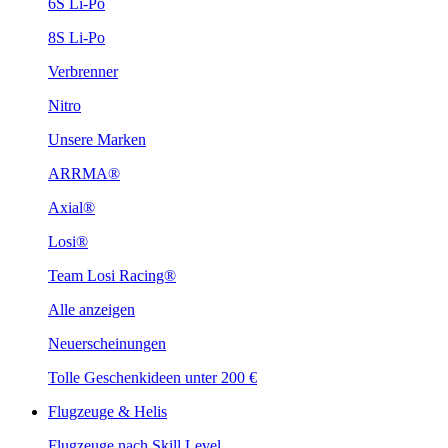
6S Li-Po
8S Li-Po
Verbrenner
Nitro
Unsere Marken
ARRMA®
Axial®
Losi®
Team Losi Racing®
Alle anzeigen
Neuerscheinungen
Tolle Geschenkideen unter 200 €
Flugzeuge & Helis
Flugzeuge nach Skill Level