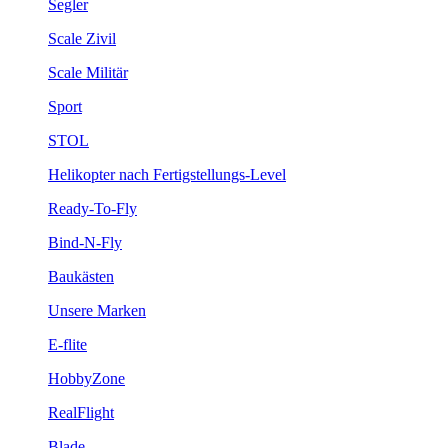
Segler
Scale Zivil
Scale Militär
Sport
STOL
Helikopter nach Fertigstellungs-Level
Ready-To-Fly
Bind-N-Fly
Baukästen
Unsere Marken
E-flite
HobbyZone
RealFlight
Blade