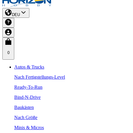
DEU
0
Autos & Trucks
Nach Fertigstellungs-Level
Ready-To-Run
Bind-N-Drive
Baukästen
Nach Größe
Minis & Micros