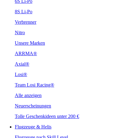
6S Li-Po
8S Li-Po
Verbrenner
Nitro
Unsere Marken
ARRMA®
Axial®
Losi®
Team Losi Racing®
Alle anzeigen
Neuerscheinungen
Tolle Geschenkideen unter 200 €
Flugzeuge & Helis
Flugzeuge nach Skill Level