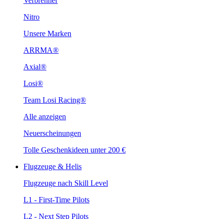
Verbrenner
Nitro
Unsere Marken
ARRMA®
Axial®
Losi®
Team Losi Racing®
Alle anzeigen
Neuerscheinungen
Tolle Geschenkideen unter 200 €
Flugzeuge & Helis
Flugzeuge nach Skill Level
L1 - First-Time Pilots
L2 - Next Step Pilots