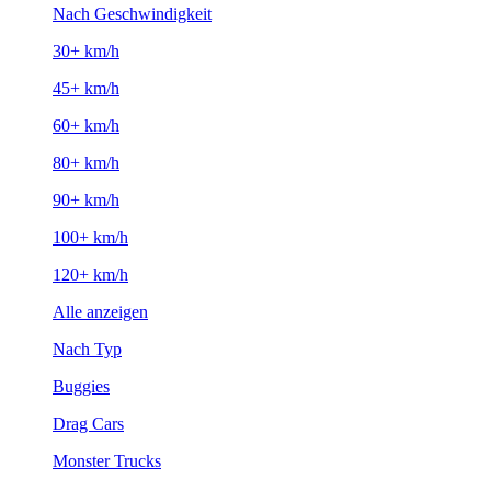
Nach Geschwindigkeit
30+ km/h
45+ km/h
60+ km/h
80+ km/h
90+ km/h
100+ km/h
120+ km/h
Alle anzeigen
Nach Typ
Buggies
Drag Cars
Monster Trucks