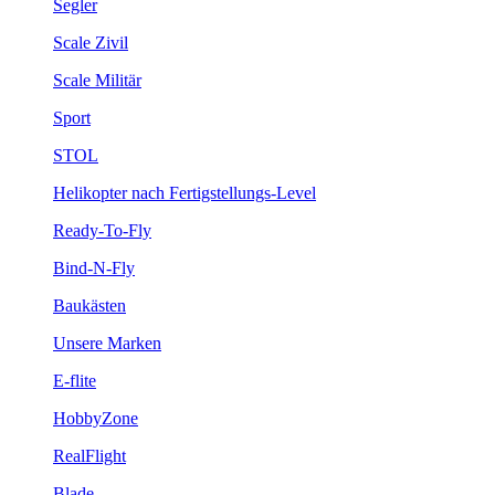
Segler
Scale Zivil
Scale Militär
Sport
STOL
Helikopter nach Fertigstellungs-Level
Ready-To-Fly
Bind-N-Fly
Baukästen
Unsere Marken
E-flite
HobbyZone
RealFlight
Blade