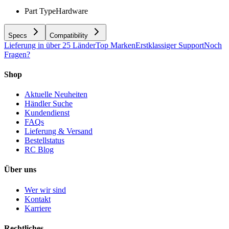
Part Type
Hardware
Specs
Compatibility
Lieferung in über 25 Länder
Top Marken
Erstklassiger Support
Noch
Fragen?
Shop
Aktuelle Neuheiten
Händler Suche
Kundendienst
FAQs
Lieferung & Versand
Bestellstatus
RC Blog
Über uns
Wer wir sind
Kontakt
Karriere
Rechtliches