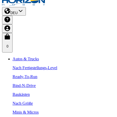
DEU
0
Autos & Trucks
Nach Fertigstellungs-Level
Ready-To-Run
Bind-N-Drive
Baukästen
Nach Größe
Minis & Micros