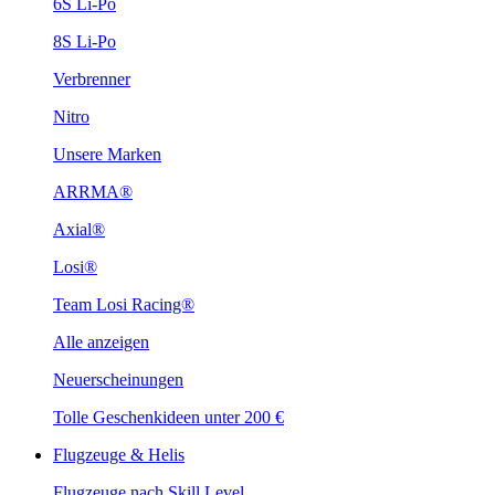
6S Li-Po
8S Li-Po
Verbrenner
Nitro
Unsere Marken
ARRMA®
Axial®
Losi®
Team Losi Racing®
Alle anzeigen
Neuerscheinungen
Tolle Geschenkideen unter 200 €
Flugzeuge & Helis
Flugzeuge nach Skill Level