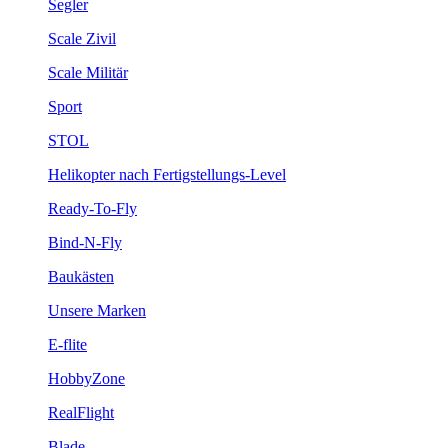
Segler
Scale Zivil
Scale Militär
Sport
STOL
Helikopter nach Fertigstellungs-Level
Ready-To-Fly
Bind-N-Fly
Baukästen
Unsere Marken
E-flite
HobbyZone
RealFlight
Blade