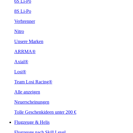
6S Li-Po
8S Li-Po
Verbrenner
Nitro
Unsere Marken
ARRMA®
Axial®
Losi®
Team Losi Racing®
Alle anzeigen
Neuerscheinungen
Tolle Geschenkideen unter 200 €
Flugzeuge & Helis
Flugzeuge nach Skill Level