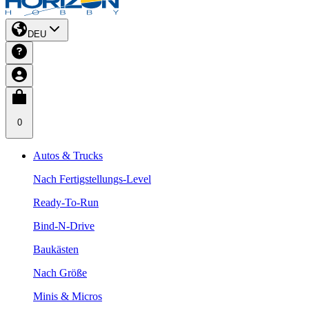
DEU
0
Autos & Trucks
Nach Fertigstellungs-Level
Ready-To-Run
Bind-N-Drive
Baukästen
Nach Größe
Minis & Micros