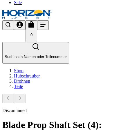
Sale
0
Such nach Namen oder Teilenummer
Shop
Hubschrauber
Drohnen
Teile
Discontinued
Blade Prop Shaft Set (4):