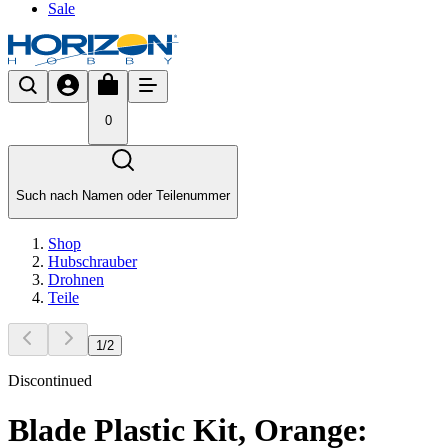
Sale
0
Such nach Namen oder Teilenummer
Shop
Hubschrauber
Drohnen
Teile
1
/
2
Discontinued
Blade Plastic Kit, Orange: