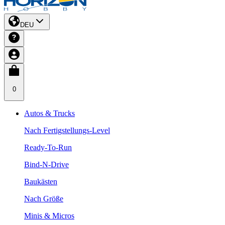
DEU
0
Autos & Trucks
Nach Fertigstellungs-Level
Ready-To-Run
Bind-N-Drive
Baukästen
Nach Größe
Minis & Micros