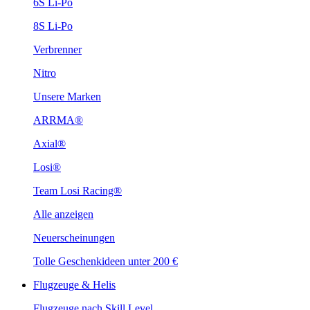
6S Li-Po
8S Li-Po
Verbrenner
Nitro
Unsere Marken
ARRMA®
Axial®
Losi®
Team Losi Racing®
Alle anzeigen
Neuerscheinungen
Tolle Geschenkideen unter 200 €
Flugzeuge & Helis
Flugzeuge nach Skill Level