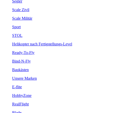
Segler
Scale Zivil
Scale Militär
Sport
STOL
Helikopter nach Fertigstellungs-Level
Ready-To-Fly
Bind-N-Fly
Baukästen
Unsere Marken
E-flite
HobbyZone
RealFlight
Blade