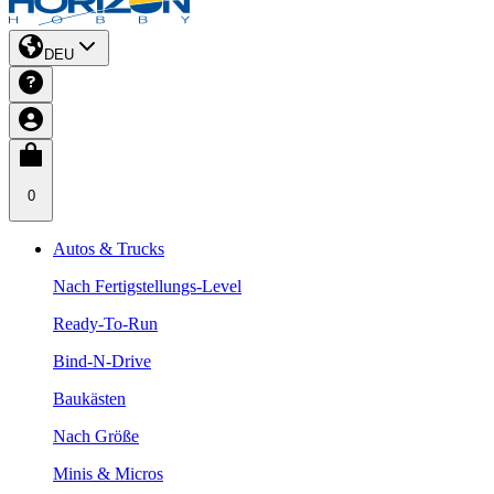
DEU
0
Autos & Trucks
Nach Fertigstellungs-Level
Ready-To-Run
Bind-N-Drive
Baukästen
Nach Größe
Minis & Micros