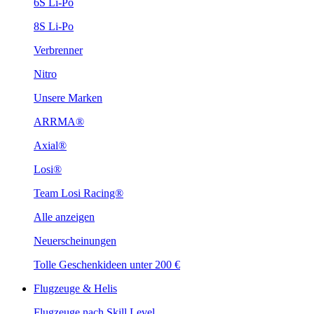
6S Li-Po
8S Li-Po
Verbrenner
Nitro
Unsere Marken
ARRMA®
Axial®
Losi®
Team Losi Racing®
Alle anzeigen
Neuerscheinungen
Tolle Geschenkideen unter 200 €
Flugzeuge & Helis
Flugzeuge nach Skill Level