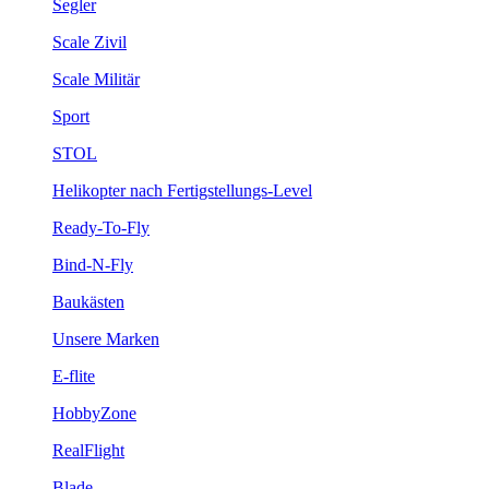
Segler
Scale Zivil
Scale Militär
Sport
STOL
Helikopter nach Fertigstellungs-Level
Ready-To-Fly
Bind-N-Fly
Baukästen
Unsere Marken
E-flite
HobbyZone
RealFlight
Blade