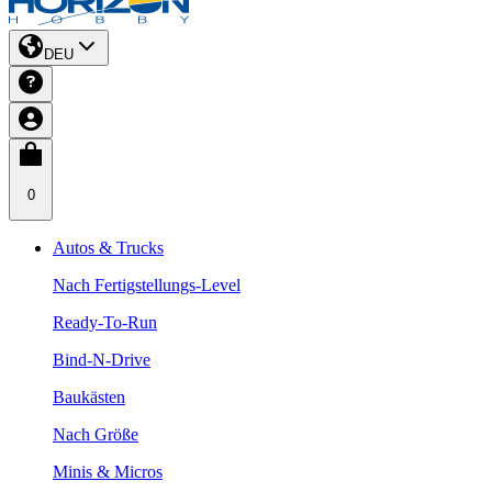
DEU
0
Autos & Trucks
Nach Fertigstellungs-Level
Ready-To-Run
Bind-N-Drive
Baukästen
Nach Größe
Minis & Micros