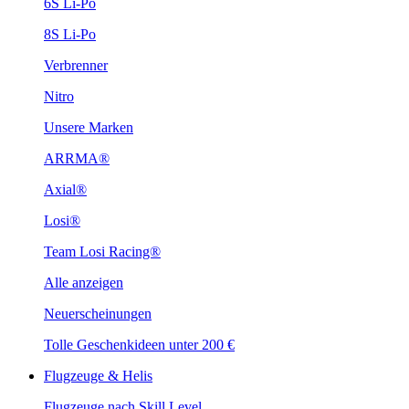
6S Li-Po
8S Li-Po
Verbrenner
Nitro
Unsere Marken
ARRMA®
Axial®
Losi®
Team Losi Racing®
Alle anzeigen
Neuerscheinungen
Tolle Geschenkideen unter 200 €
Flugzeuge & Helis
Flugzeuge nach Skill Level