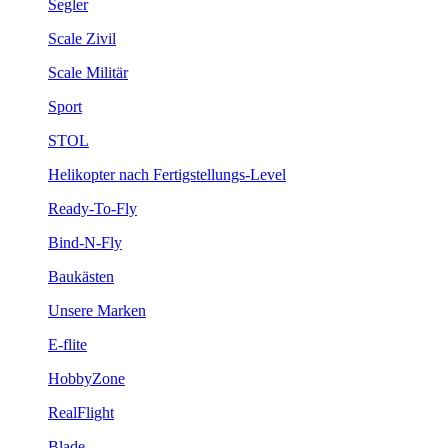
Segler
Scale Zivil
Scale Militär
Sport
STOL
Helikopter nach Fertigstellungs-Level
Ready-To-Fly
Bind-N-Fly
Baukästen
Unsere Marken
E-flite
HobbyZone
RealFlight
Blade