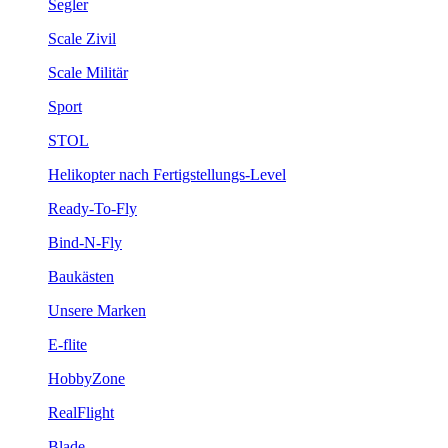
Segler
Scale Zivil
Scale Militär
Sport
STOL
Helikopter nach Fertigstellungs-Level
Ready-To-Fly
Bind-N-Fly
Baukästen
Unsere Marken
E-flite
HobbyZone
RealFlight
Blade