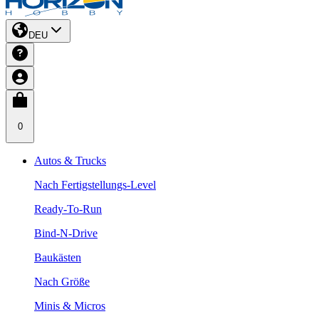
DEU
0
Autos & Trucks
Nach Fertigstellungs-Level
Ready-To-Run
Bind-N-Drive
Baukästen
Nach Größe
Minis & Micros