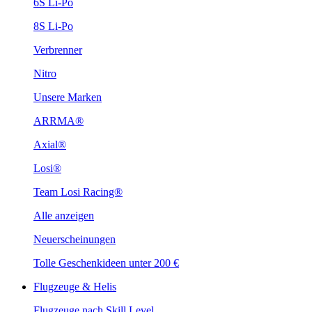
6S Li-Po
8S Li-Po
Verbrenner
Nitro
Unsere Marken
ARRMA®
Axial®
Losi®
Team Losi Racing®
Alle anzeigen
Neuerscheinungen
Tolle Geschenkideen unter 200 €
Flugzeuge & Helis
Flugzeuge nach Skill Level