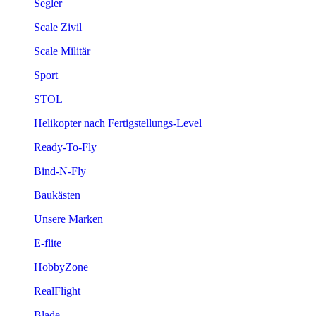
Segler
Scale Zivil
Scale Militär
Sport
STOL
Helikopter nach Fertigstellungs-Level
Ready-To-Fly
Bind-N-Fly
Baukästen
Unsere Marken
E-flite
HobbyZone
RealFlight
Blade