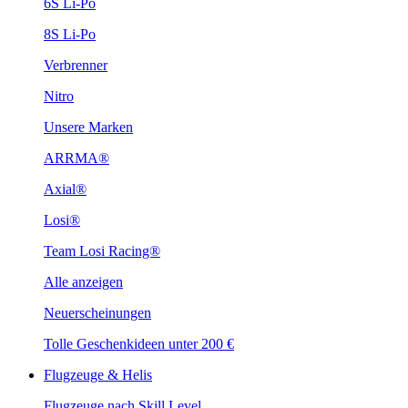
6S Li-Po
8S Li-Po
Verbrenner
Nitro
Unsere Marken
ARRMA®
Axial®
Losi®
Team Losi Racing®
Alle anzeigen
Neuerscheinungen
Tolle Geschenkideen unter 200 €
Flugzeuge & Helis
Flugzeuge nach Skill Level