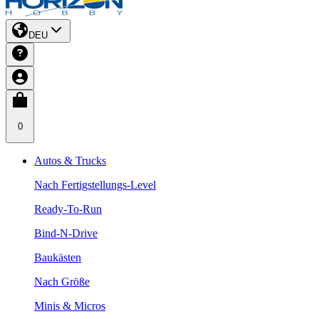
DEU
0
Autos & Trucks
Nach Fertigstellungs-Level
Ready-To-Run
Bind-N-Drive
Baukästen
Nach Größe
Minis & Micros