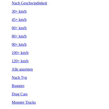
Nach Geschwindigkeit
30+ km/h
45+ km/h
60+ km/h
80+ km/h
90+ km/h
100+ km/h
120+ km/h
Alle anzeigen
Nach Typ
Buggies
Drag Cars
Monster Trucks