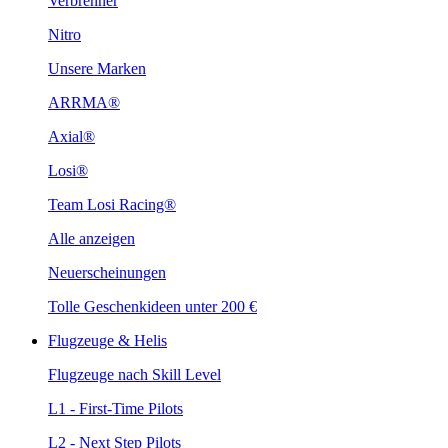
Verbrenner
Nitro
Unsere Marken
ARRMA®
Axial®
Losi®
Team Losi Racing®
Alle anzeigen
Neuerscheinungen
Tolle Geschenkideen unter 200 €
Flugzeuge & Helis
Flugzeuge nach Skill Level
L1 - First-Time Pilots
L2 - Next Step Pilots