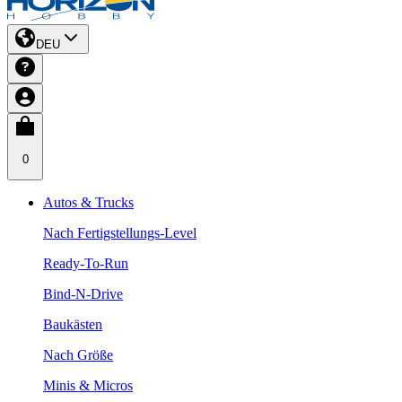
DEU
0
Autos & Trucks
Nach Fertigstellungs-Level
Ready-To-Run
Bind-N-Drive
Baukästen
Nach Größe
Minis & Micros