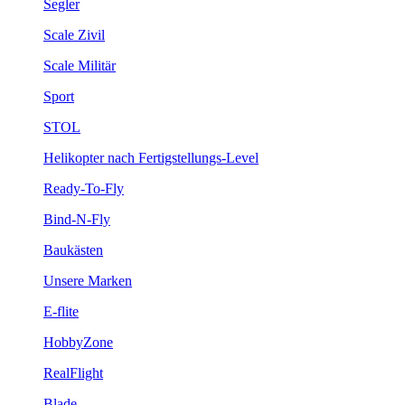
Segler
Scale Zivil
Scale Militär
Sport
STOL
Helikopter nach Fertigstellungs-Level
Ready-To-Fly
Bind-N-Fly
Baukästen
Unsere Marken
E-flite
HobbyZone
RealFlight
Blade