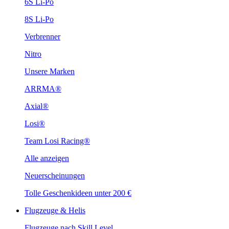
6S Li-Po
8S Li-Po
Verbrenner
Nitro
Unsere Marken
ARRMA®
Axial®
Losi®
Team Losi Racing®
Alle anzeigen
Neuerscheinungen
Tolle Geschenkideen unter 200 €
Flugzeuge & Helis
Flugzeuge nach Skill Level