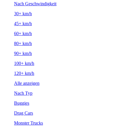
Nach Geschwindigkeit
30+ km/h
45+ km/h
60+ km/h
80+ km/h
90+ km/h
100+ km/h
120+ km/h
Alle anzeigen
Nach Typ
Buggies
Drag Cars
Monster Trucks