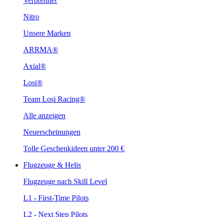
Verbrenner
Nitro
Unsere Marken
ARRMA®
Axial®
Losi®
Team Losi Racing®
Alle anzeigen
Neuerscheinungen
Tolle Geschenkideen unter 200 €
Flugzeuge & Helis
Flugzeuge nach Skill Level
L1 - First-Time Pilots
L2 - Next Step Pilots