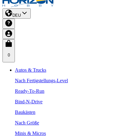
DEU
0
Autos & Trucks
Nach Fertigstellungs-Level
Ready-To-Run
Bind-N-Drive
Baukästen
Nach Größe
Minis & Micros