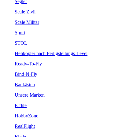
Segler
Scale Zivil
Scale Militär
Sport
STOL
Helikopter nach Fertigstellungs-Level
Ready-To-Fly
Bind-N-Fly
Baukästen
Unsere Marken
E-flite
HobbyZone
RealFlight
Blade