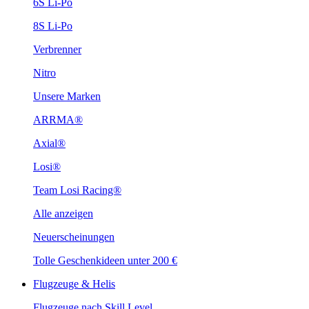
6S Li-Po
8S Li-Po
Verbrenner
Nitro
Unsere Marken
ARRMA®
Axial®
Losi®
Team Losi Racing®
Alle anzeigen
Neuerscheinungen
Tolle Geschenkideen unter 200 €
Flugzeuge & Helis
Flugzeuge nach Skill Level