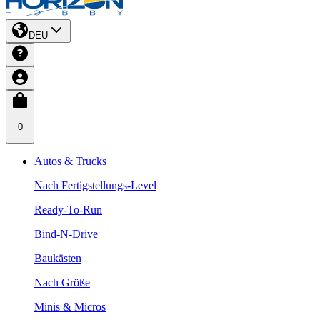
DEU
0
Autos & Trucks
Nach Fertigstellungs-Level
Ready-To-Run
Bind-N-Drive
Baukästen
Nach Größe
Minis & Micros