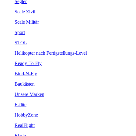
Segler
Scale Zivil
Scale Militär
Sport
STOL
Helikopter nach Fertigstellungs-Level
Ready-To-Fly
Bind-N-Fly
Baukästen
Unsere Marken
E-flite
HobbyZone
RealFlight
Blade