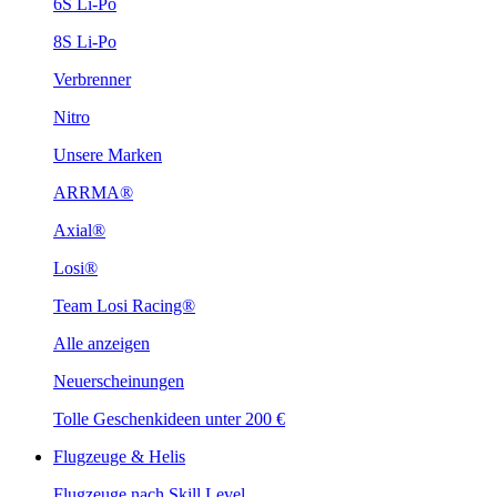
6S Li-Po
8S Li-Po
Verbrenner
Nitro
Unsere Marken
ARRMA®
Axial®
Losi®
Team Losi Racing®
Alle anzeigen
Neuerscheinungen
Tolle Geschenkideen unter 200 €
Flugzeuge & Helis
Flugzeuge nach Skill Level