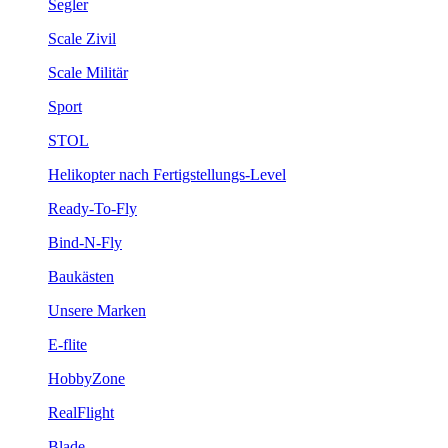
Segler
Scale Zivil
Scale Militär
Sport
STOL
Helikopter nach Fertigstellungs-Level
Ready-To-Fly
Bind-N-Fly
Baukästen
Unsere Marken
E-flite
HobbyZone
RealFlight
Blade