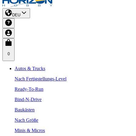
DEU
0
Autos & Trucks
Nach Fertigstellungs-Level
Ready-To-Run
Bind-N-Drive
Baukästen
Nach Größe
Minis & Micros