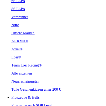
6S Li-Po
8S Li-Po
Verbrenner
Nitro
Unsere Marken
ARRMA®
Axial®
Losi®
Team Losi Racing®
Alle anzeigen
Neuerscheinungen
Tolle Geschenkideen unter 200 €
Flugzeuge & Helis
Flugzeuge nach Skill Level