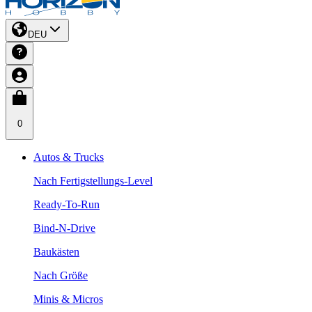
DEU
0
Autos & Trucks
Nach Fertigstellungs-Level
Ready-To-Run
Bind-N-Drive
Baukästen
Nach Größe
Minis & Micros