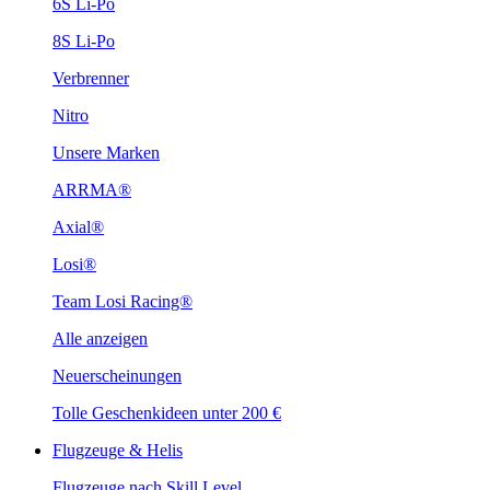
6S Li-Po
8S Li-Po
Verbrenner
Nitro
Unsere Marken
ARRMA®
Axial®
Losi®
Team Losi Racing®
Alle anzeigen
Neuerscheinungen
Tolle Geschenkideen unter 200 €
Flugzeuge & Helis
Flugzeuge nach Skill Level