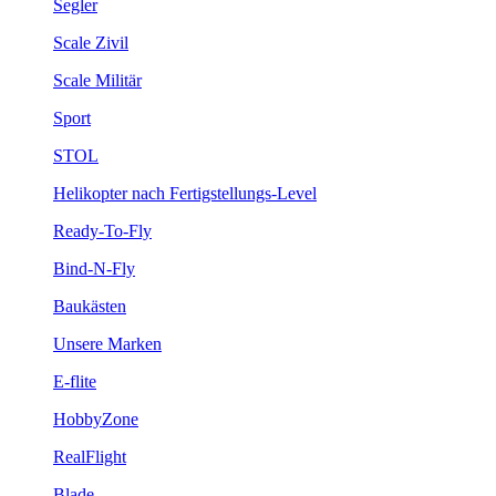
Segler
Scale Zivil
Scale Militär
Sport
STOL
Helikopter nach Fertigstellungs-Level
Ready-To-Fly
Bind-N-Fly
Baukästen
Unsere Marken
E-flite
HobbyZone
RealFlight
Blade