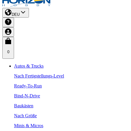
DEU
0
Autos & Trucks
Nach Fertigstellungs-Level
Ready-To-Run
Bind-N-Drive
Baukästen
Nach Größe
Minis & Micros