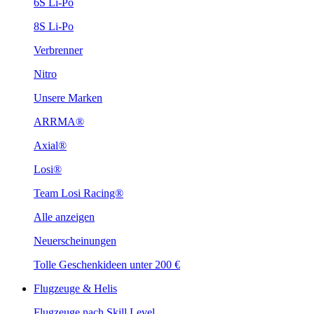
6S Li-Po
8S Li-Po
Verbrenner
Nitro
Unsere Marken
ARRMA®
Axial®
Losi®
Team Losi Racing®
Alle anzeigen
Neuerscheinungen
Tolle Geschenkideen unter 200 €
Flugzeuge & Helis
Flugzeuge nach Skill Level