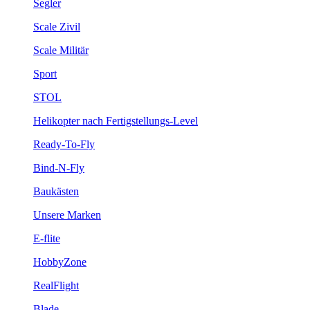
Segler
Scale Zivil
Scale Militär
Sport
STOL
Helikopter nach Fertigstellungs-Level
Ready-To-Fly
Bind-N-Fly
Baukästen
Unsere Marken
E-flite
HobbyZone
RealFlight
Blade